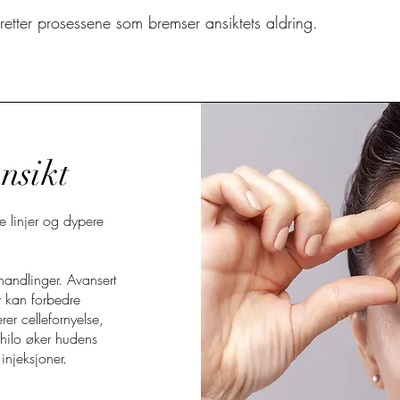
etter prosessene som bremser ansiktets aldring.
ansikt
ne linjer og dypere
ehandlinger. Avansert
r kan forbedre
er cellefornyelse,
fhilo øker hudens
injeksjoner.