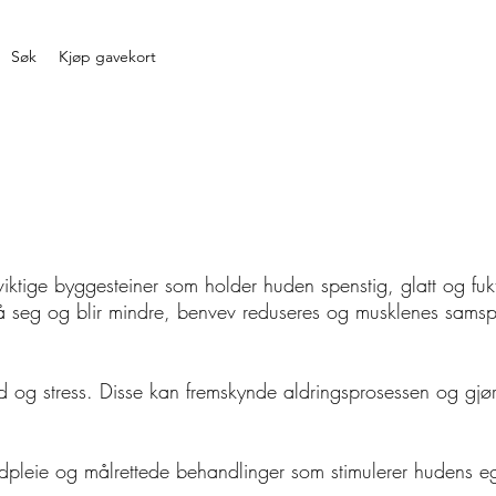
Søk
Kjøp gavekort
iktige byggesteiner som holder huden spenstig, glatt og fuk
ter på seg og blir mindre, benvev reduseres og musklenes samsp
old og stress. Disse kan fremskynde aldringsprosessen og gjø
dpleie og målrettede behandlinger som stimulerer hudens e