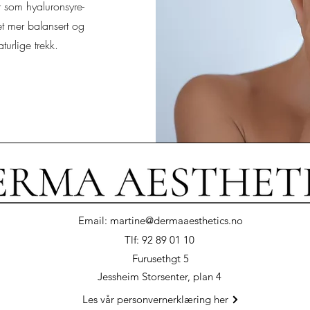
r som hyaluronsyre-
et mer balansert og
turlige trekk.
Email:
martine@dermaaesthetics.no
Tlf: 92 89 01 10
Furusethgt 5
Jessheim Storsenter, plan 4
Les vår personvernerklæring her