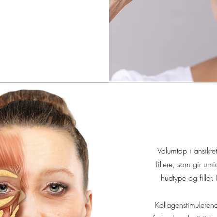
Volumtap i ansikte
fillere, som gir um
hudtype og filler.
Kollagenstimuleren