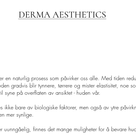
 er en naturlig prosess som påvirker oss alle. Med tiden red
huden gradvis blir tynnere, tørrere og mister elastisitet, noe
il syne på overflaten av ansiktet - huden vår.
s ikke bare av biologiske faktorer, men også av ytre påvirkn
en mer synlige.
er uunngåelig, finnes det mange muligheter for å bevare h