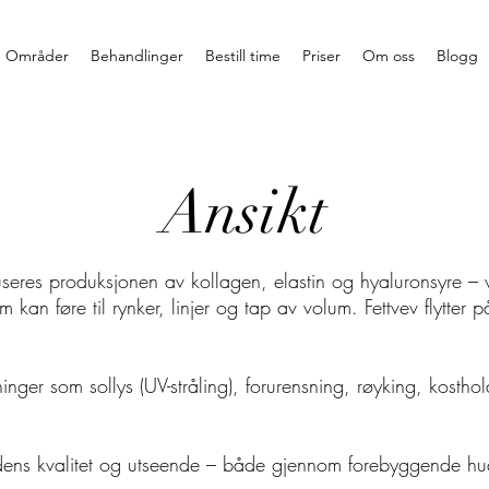
Områder
Behandlinger
Bestill time
Priser
Om oss
Blogg
Ansikt
useres produksjonen av kollagen, elastin og hyaluronsyre – v
 som kan føre til rynker, linjer og tap av volum. Fettvev flyt
inger som sollys (UV-stråling), forurensning, røyking, kosth
udens kvalitet og utseende – både gjennom forebyggende hu