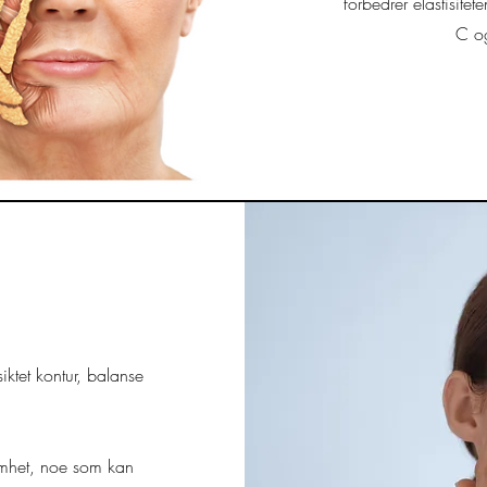
forbedrer elastisitet
C og
ktet kontur, balanse
amhet, noe som kan