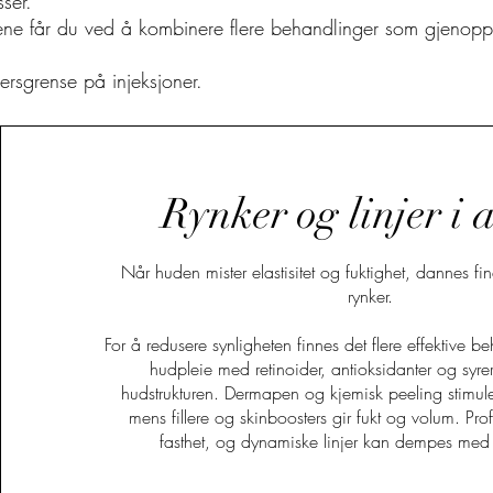
ser.
tene får du ved å kombinere flere behandlinger som gjenoppr
ersgrense på injeksjoner.
Rynker og linjer i 
Når huden mister elastisitet og fuktighet, dannes fi
rynker.
For å redusere synligheten finnes det flere effektive b
hudpleie med retinoider, antioksidanter og syre
hudstrukturen. Dermapen og kjemisk peeling stimuler
mens fillere og skinboosters gir fukt og volum. Pro
fasthet, og dynamiske linjer kan dempes med 